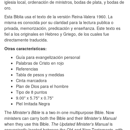
iglesia local, ordenación de ministros, bodas de plata, y bodas de
oro.
Esta Biblia usa el texto de la versión Reina-Valera 1960. La
misma es conocida por su claridad para la lectura publica o
privada, memorización, predicación y enseñanza. Este texto es
fiel a los originales en Hebreo y Griego, de los cuales fue
directamente traducida.
Otras características:
Guía para evangelización personal
Palabras de Cristo en rojo
Referencias
Tabla de pesos y medidas
Cinta marcadora
Plan de Dios para el hombre
Tipo de 8 puntos
9.00" x 5.75" x 0.75"
Piel Imitada Negra
The
Minister's Bible
is a two-in-one multipurpose Bible. Now
ministers can carry both the Bible and their
Minister's Manual
when they use this Bible.
The Updated Minister's Manual
is
conveniently located between the Old and New Testaments, with