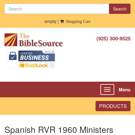
Search
empty |
Shopping Cart
(925) 300-9525
Menu
Toggle
navigation
PRODUCTS
Spanish RVR 1960 Ministers