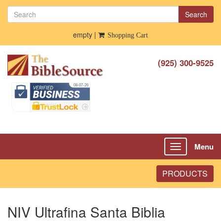
Search
empty |
Shopping Cart
(925) 300-9525
Menu
Toggle
navigation
PRODUCTS
NIV Ultrafina Santa Biblia