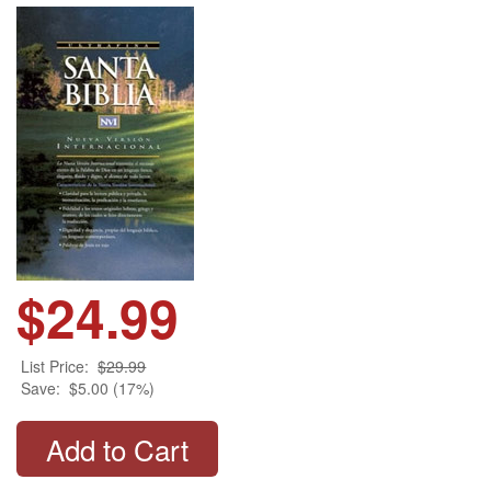
$24.99
List Price:
$29.99
Save:
$5.00 (17%)